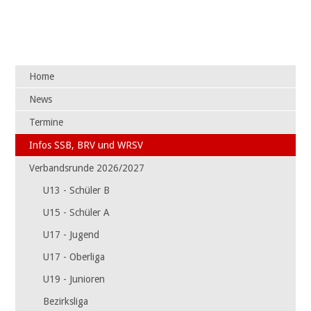
Navigation
Home
überspringen
News
Termine
Infos SSB, BRV und WRSV
Verbandsrunde 2026/2027
U13 - Schüler B
U15 - Schüler A
U17 - Jugend
U17 - Oberliga
U19 - Junioren
Bezirksliga